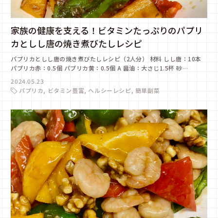
家族の健康を支える！ビタミンたっぷりのパプリ
カとしし唐の焼き煮びたしレシピ
パプリカとしし唐の焼き煮びたしレシピ（2人分） 材料 しし唐：10本
パプリカ赤：0.5個 パプリカ黄：0.5個 A 醤油：大さじ1.5杯 砂…
2024.05.23
パプリカ
ビタミン豊富
ヘルシーレシピ
簡単副菜