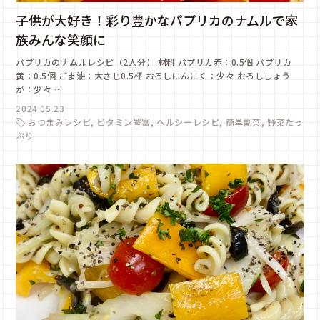
子供が大好き！彩り豊かなパプリカのナムルで家
族みんな笑顔に
パプリカのナムルレシピ（2人分） 材料 パプリカ赤：0.5個 パプリカ
黄：0.5個 ごま油：大さじ0.5杯 おろしにんにく：少々 おろししょう
が：少々 …
2024.05.23
おつまみレシピ
ビタミン豊富
ヘルシーレシピ
簡単副菜
野菜たっ
ぷり