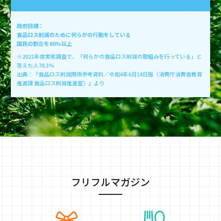
政府目標：
食品ロス削減のために何らかの行動をしている
国民の割合を80%以上
※2021年度実態調査で、「何らかの食品ロス削減の取組みを行っている」と
答えた人78.3%
出典：『食品ロス削減関係参考資料／令和4年6月14日版（消費庁消費者教育
推進課 食品ロス削減推進室）』より
フリフルマガジン