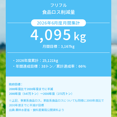
フリフル
食品ロス削減量
2026年6月度月間集計
4,095
kg
月間目標：3,167kg
・2026年度累計：25,121kg
・年間達成目標：38トン／累計達成率：66%
政府目標：
2000年度比で2030年度までに半減
2000年度（547万トン）→2030年度（273万トン）
※上記、事業系食品ロス。家庭系食品ロスについても同様に2000年度比で
2030年度までに半減が目標
出典:農林水産省・食料産業局公開資料より