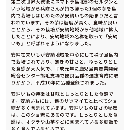
第二次世界大戦後にスマトラ島北部のセルダンと
いう地域から兵隊さんが持ち帰った1個の芋を島
内で栽培しはじめたのが安納いもの始まりだと言
われています。その芋は糖度が高く、食味が良い
ことから、その栽培が安納地域から他地域に拡大
したことにより、安納地域の名称を取って「安納
いも」と呼ばれるようになりました。
安納在来いもが安納地域を中心にして種子島島内
で栽培されており、驚きの甘さと、ねっとりとし
た食感が大人気で、平成元年に鹿児島県農業開発
総合センター熊毛支場で優良品種の選抜育成に取
りかかり、平成10年に品種登録されました。
安納いもの特徴は甘味としっとりとした食感で
す。安納いもには、他のサツマイモと比べてショ
糖が多く含まれています。安納いもの甘さの秘密
は、このショ糖にあるのです。しっとりとした食
感は、オクラや山芋などに含まれている多糖類を
多く含んでいるからです。