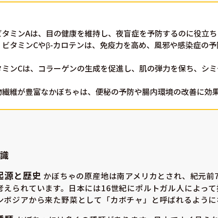
 ビタミンAは、目の健康を維持し、夜盲症を予防するのに役立ち
: ビタミンCやβ-カロテンは、免疫力を高め、風邪や感染症の
ビタミンCは、コラーゲンの生成を促進し、肌の弾力を保ち、シ
。
食物繊維が豊富なかぼちゃは、便秘の予防や腸内環境の改善に効
識
の起源と歴史
かぼちゃの原産地は南アメリカとされ、紀元前7,
考えられています。日本には16世紀にポルトガル人によって
ンボジアから来た野菜として「カボチャ」と呼ばれるように