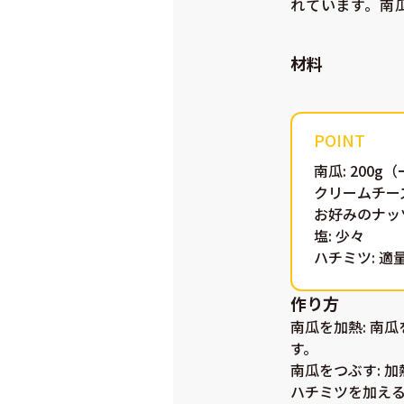
れています。南
材料
南瓜: 200
クリームチーズ:
お好みのナッツ
塩: 少々
ハチミツ: 
作り方
南瓜を加熱
: 南
す。
南瓜をつぶす
:
ハチミツを加え