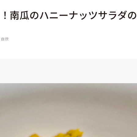
！南瓜のハニーナッツサラダの
自炊