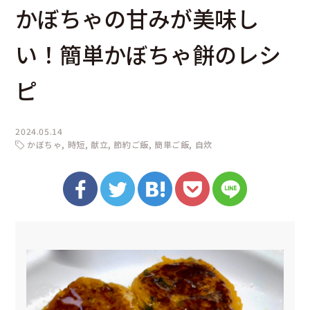
かぼちゃの甘みが美味し
い！簡単かぼちゃ餅のレシ
ピ
2024.05.14
かぼちゃ
時短
献立
節約ご飯
簡単ご飯
自炊