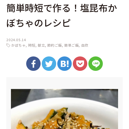
簡単時短で作る！塩昆布か
ぼちゃのレシピ
2024.05.14
かぼちゃ
時短
献立
節約ご飯
簡単ご飯
自炊