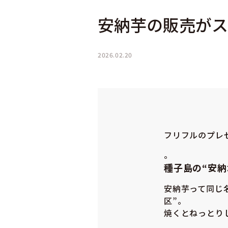
安納芋の販売がスタ
2026.02.20
フリフルのプレ
。
種子島の“安納地
安納芋って同じ
区”。
焼くとねっとり