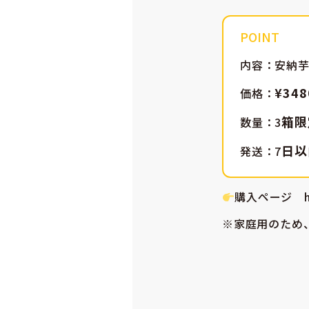
内容：安納芋
¥34
価格：
箱限
数量：3
日以
発送：7
購入ページ https
※家庭用のため