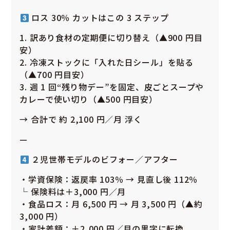
ロス 30％ カットはこの 3 ステップ
1. 訳あり食材の定期便に切り替え（▲900 円目
安）
2. 冷凍ストックに「入れた日シール」を貼る
（▲700 円目安）
3. 週 1 回“残り物デー”を固定、皮ごとスープや
カレーで使い切り（▲500 円目安）
→ 合計で 約 2,100 円／月 浮く
—
２児世帯モデルのビフォー／アフター
・学資保険：返戻率 103％ → 見直し後 112％
└ 保険料は＋3,000 円／月
・食品ロス：月 6,500 円 → 月 3,500 円（▲約
3,000 円）
・家計差額：＋2,000 円／月の黒字に転換