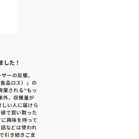
れました！
ーザーの反響。
（食品ロス）」の
廃棄される“もっ
準外、収穫量が
欲しい人に届けら
い値で買い取った
方に興味を持って
の話などは使われ
で引き続きご支