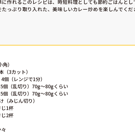
単に作れるこのレシピは、時短料理としても節約ごはんとし
をたっぷり取り入れた、美味しいカレー炒めを楽しんでくだ
（小角）
3本（3カット）
 4個（レンジで1分）
0.5個（乱切り）70g〜80gくらい
0.5個（乱切り）70g〜80gくらい
かけ（みじん切り）
さじ1杯
さじ2杯
少々