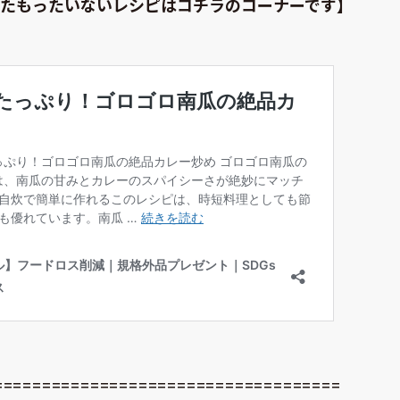
たもったいないレシピはコチラのコーナーです】
====================================