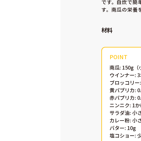
です。自炊で簡
す。南瓜の栄養
材料
南瓜: 150g
ウインナー: 
ブロッコリー:
黄パプリカ: 
赤パプリカ: 
ニンニク: 1
サラダ油: 小
カレー粉: 小
バター: 10g
塩コショー: 